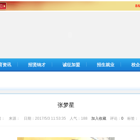
们
8/
育资讯
招贤纳才
诚征加盟
招生就业
校企
张梦星
： 来源： 日期：2017/5/3 11:53:35 人气：
188
加入收藏
评论：
0
标签：