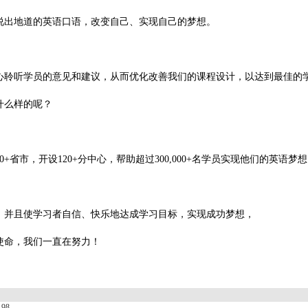
出地道的英语口语，改变自己、实现自己的梦想。
聆听学员的意见和建议，从而优化改善我们的课程设计，以达到最佳的
什么样的呢？
+省市，开设120+分中心，帮助超过300,000+名学员实现他们的英语梦
并且使学习者自信、快乐地达成学习目标，实现成功梦想，
使命，我们一直在努力！
198